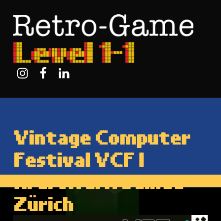
Retro-Game Level 1-1
Instagram
Facebook
Linkedin
Vintage Computer
Festival VCF I
Kraftwerk Selnau
Zürich