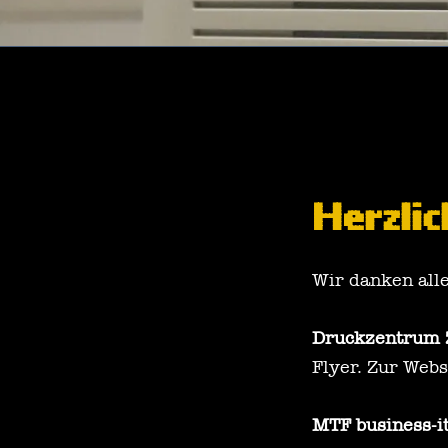
Herzli
Wir danken all
Druckzentrum 
Flyer.
Zur Webs
MTF business-i